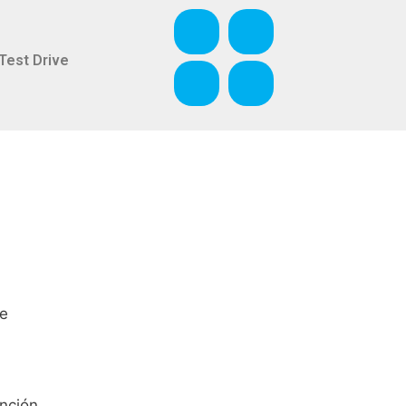
Test Drive
de
nción.