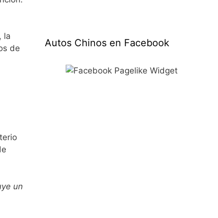
 la
Autos Chinos en Facebook
os de
terio
de
uye un