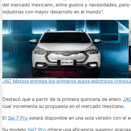
del mercado mexicano, entre gustos y necesidades, para r
industrias con mayor desarrollo en el mundo”.
JAC Motors entrega los primeros autos eléctricos chinos
J
Destacó que a partir de la primera quincena de enero
JAC
cual incrementa su propuesta en el mercado mexicano.
El
Sei 7 Pro
estará disponible en una sola versión con el 
Su modelo
Sei7 Pro
ofrece una eficiencia superior gracias