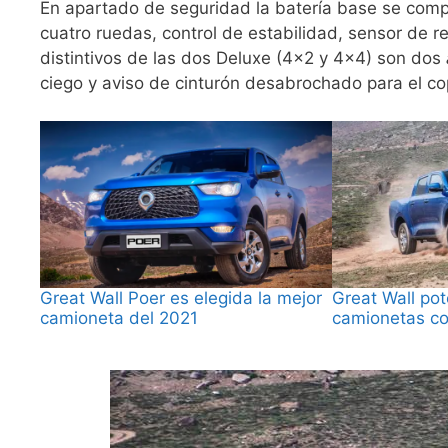
En apartado de seguridad la batería base se co
cuatro ruedas, control de estabilidad, sensor de 
distintivos de las dos Deluxe (4×2 y 4×4) son dos
ciego y aviso de cinturón desabrochado para el cop
Great Wall Poer es elegida la mejor
Great Wall pot
camioneta del 2021
camionetas co