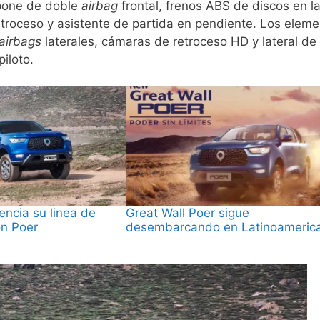
mpone de doble
airbag
frontal, frenos ABS de discos en l
retroceso y asistente de partida en pendiente. Los elem
airbags
laterales, cámaras de retroceso HD y lateral de
iloto.
encia su linea de
Great Wall Poer sigue
n Poer
desembarcando en Latinoameric