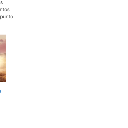
as
entos
 punto
a