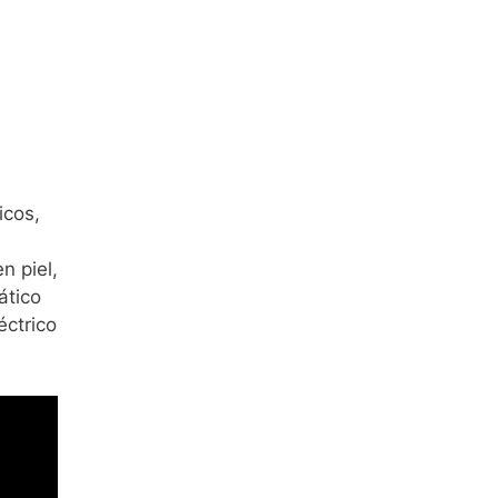
icos,
n piel,
ático
éctrico