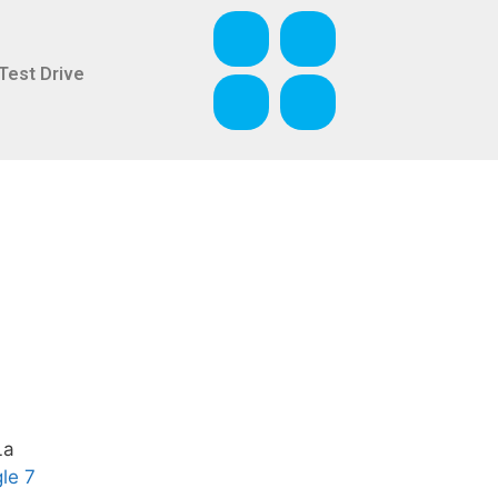
Test Drive
La
gle 7