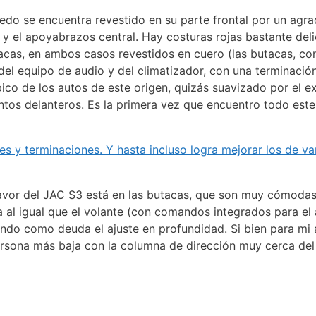
edo se encuentra revestido en su parte frontal por un agra
s y el apoyabrazos central. Hay costuras rojas bastante del
tacas, en ambos casos revestidos en cuero (las butacas, co
del equipo de audio y del climatizador, con una terminació
co de los autos de este origen, quizás suavizado por el e
entos delanteros. Es la primera vez que encuentro todo es
s y terminaciones. Y hasta incluso logra mejorar los de va
avor del JAC S3 está en las butacas, que son muy cómodas
ra al igual que el volante (con comandos integrados para el 
ndo como deuda el ajuste en profundidad. Si bien para mi a
rsona más baja con la columna de dirección muy cerca del