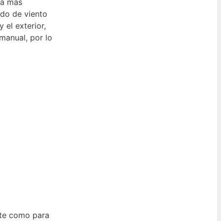
tá más
ado de viento
 el exterior,
manual, por lo
nte como para