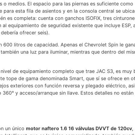
s o medios. El espacio para las piernas es suficiente como 
 para esta fila de asientos y en la consola central se ubic
én es completa: cuenta con ganchos ISOFIX, tres cinturones
al equipamiento de seguridad existente que incluye ESP, a
debería ofrecer seis).
n 600 litros de capacidad. Apenas el Chevrolet Spin le gan
y también una luz para iluminar, mientras que dentro del mi
 nivel de equipamiento completo que trae JAC S3, es muy 
riante tope de gama denominada Smart, que sí se ofrece en o
ejos exteriores con función reversa y plegado eléctrico, as
 360° y acceso/arranque sin llave. Estos detalles no están
on un único
motor naftero 1.6 16 válvulas DVVT de 120cv
,