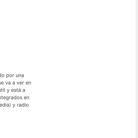
do por una
se va a ver en
il y está a
integrados en
dia) y radio