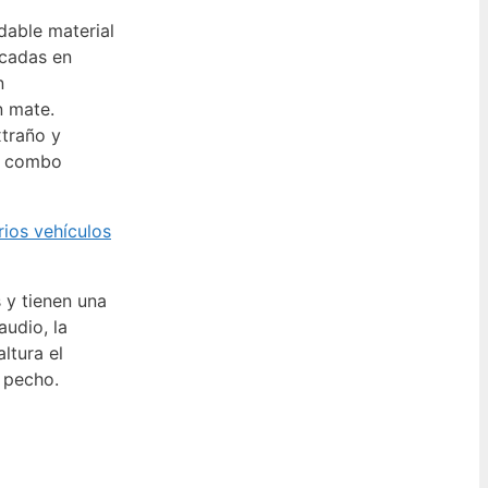
dable material
icadas en
n
n mate.
xtraño y
te combo
rios vehículos
 y tienen una
audio, la
ltura el
 pecho.