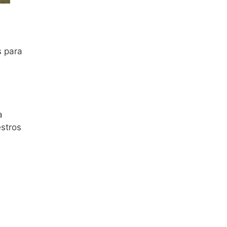
s para
a
estros