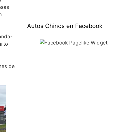
esas
n
Autos Chinos en Facebook
anda-
arto
mes de