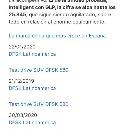
Intelligent con GLP, la cifra se alza hasta los
25.845,
que sigue siendo aquilatado, sobre
todo en relación al enorme equipamiento.
La marca china que mas crece en España
Fecha
22/01/2020
Respecto a
DFSK Latinoamerica
Test drive SUV DFSK 580
Fecha
21/12/2019
Respecto a
DFSK Latinoamerica
Test drive SUV DFSK 580
Fecha
30/03/2020
Respecto a
DFSK Latinoamerica