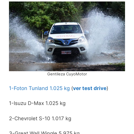
Gentileza CuyoMotor
1-Foton Tunland 1.025 kg
(
ver test drive
)
1-Isuzu D-Max 1.025 kg
2-Chevrolet S-10 1.017 kg
3-Great Wall Wingle 5 975 kg