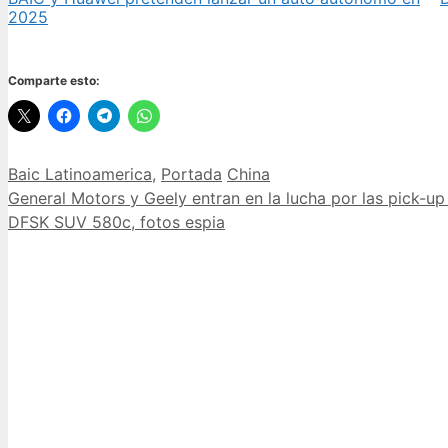
2025
Comparte esto:
Categorías
Etiquetas
Baic Latinoamerica
,
Portada
China
General Motors y Geely entran en la lucha por las pick-up
DFSK SUV 580c, fotos espia