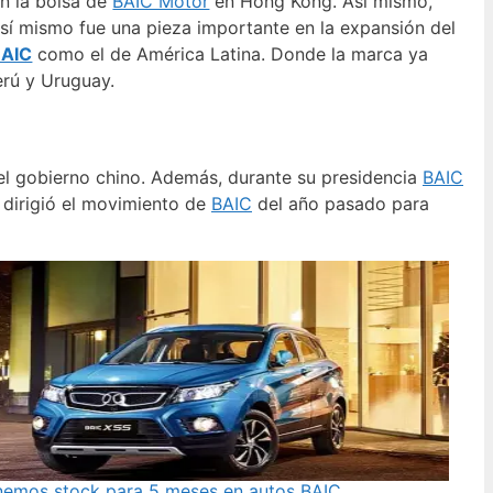
en la bolsa de
BAIC Motor
en Hong Kong. Así mismo,
í mismo fue una pieza importante en la expansión del
BAIC
como el de América Latina. Donde la marca ya
erú y Uruguay.
del gobierno chino. Además, durante su presidencia
BAIC
u dirigió el movimiento de
BAIC
del año pasado para
nemos stock para 5 meses en autos BAIC