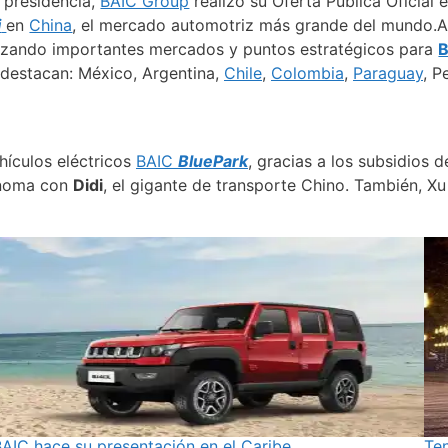
 presidencia,
BAIC Group
realizó su Oferta Pública Oficial 
i
en
China
, el mercado automotriz más grande del mundo.As
anzando importantes mercados y puntos estratégicos para
 destacan: México, Argentina,
Chile
,
Colombia
,
Paraguay
, P
hículos eléctricos
BAIC
BluePark
, gracias a los subsidios 
tónoma con
Didi
, el gigante de transporte Chino. También, X
AIC hace su presentación en el Caribe
Te