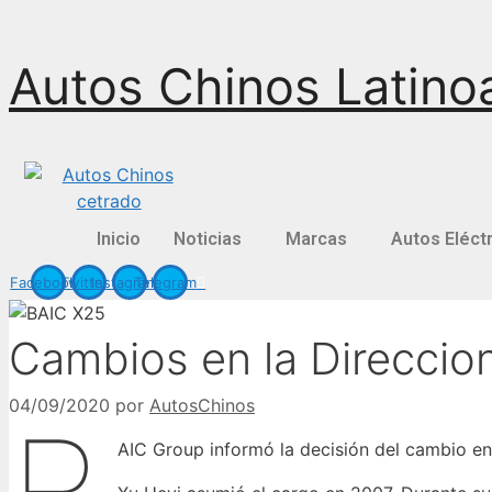
Saltar
Autos Chinos Latino
al
contenido
Inicio
Noticias
Marcas
Autos Eléct
Facebook
Twitter
Instagram
Telegram
Cambios en la Direccio
04/09/2020
por
AutosChinos
AIC Group informó la decisión del cambio en