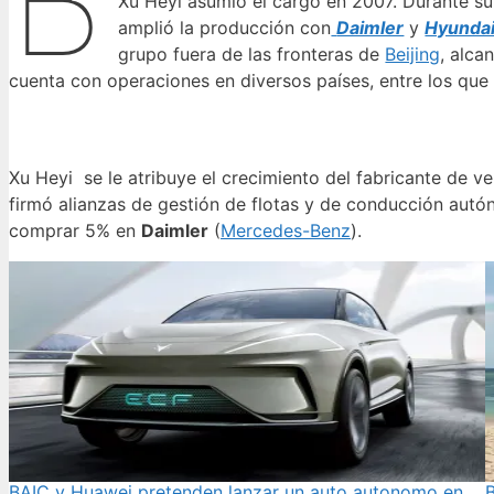
B
Xu Heyi asumió el cargo en 2007. Durante su
amplió la producción con
Daimler
y
Hyunda
grupo fuera de las fronteras de
Beijing
, alc
cuenta con operaciones en diversos países, entre los que
Xu Heyi se le atribuye el crecimiento del fabricante de ve
firmó alianzas de gestión de flotas y de conducción au
comprar 5% en
Daimler
(
Mercedes-Benz
).
BAIC y Huawei pretenden lanzar un auto autonomo en
B