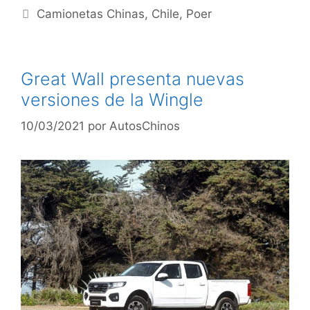
Camionetas Chinas
,
Chile
,
Poer
Great Wall presenta nuevas
versiones de la Wingle
10/03/2021
por
AutosChinos